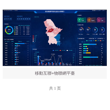
移動互聯+物聯網平臺
共
1
页