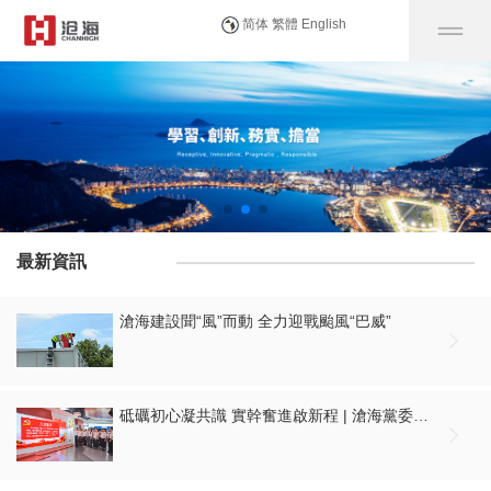
简体
繁體
English
最新資訊
滄海建設聞“風”而動 全力迎戰颱風“巴威”

砥礪初心凝共識 實幹奮進啟新程 | 滄海黨委組織開展慶祝建黨105周年大會集中觀看暨“七一”主題黨日活動
