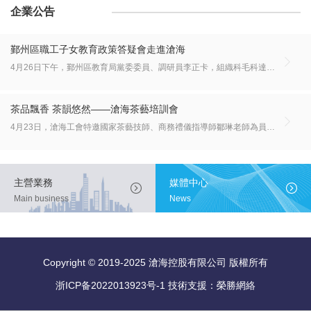
企業公告
鄞州區職工子女教育政策答疑會走進滄海

4月26日下午，鄞州區教育局黨委委員、調研員李正卡，組織科毛科達走進滄海，與滄海員工面對面交流，為大家解讀2019年鄞州區中小學（幼兒園）招生工作政策，並就大家提出的有關學區劃分、戶口要求、新校區規劃等問題進行了現場解答。
茶品飄香 茶韻悠然——滄海茶藝培訓會

4月23日，滄海工會特邀國家茶藝技師、商務禮儀指導師鄒琳老師為員工講解茶葉品性、培訓用茶禮儀，旨在通過品味茶道藝術弘揚中國傳統文化。
主營業務
媒體中心


Main business
News
Copyright © 2019-2025 滄海控股有限公司 版權所有
浙ICP备2022013923号-1
技術支援：榮勝網絡